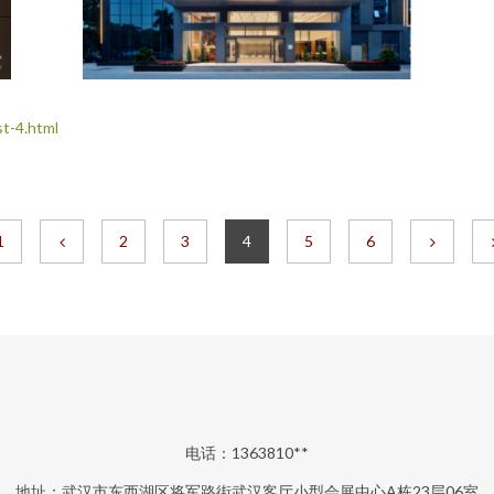
-4.html
1
2
3
4
5
6
电话：1363810**
地址：武汉市东西湖区将军路街武汉客厅小型会展中心A栋23层06室