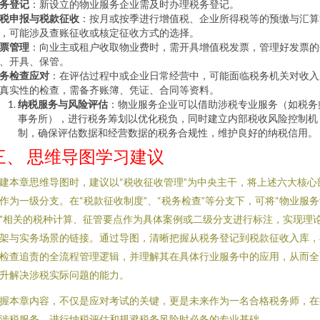
务登记
：新设立的物业服务企业需及时办理税务登记。
税申报与税款征收
：按月或按季进行增值税、企业所得税等的预缴与汇算
，可能涉及查账征收或核定征收方式的选择。
票管理
：向业主或租户收取物业费时，需开具增值税发票，管理好发票的
、开具、保管。
务检查应对
：在评估过程中或企业日常经营中，可能面临税务机关对收入
真实性的检查，需备齐账簿、凭证、合同等资料。
纳税服务与风险评估
：物业服务企业可以借助涉税专业服务（如税务
事务所），进行税务筹划以优化税负，同时建立内部税收风险控制机
制，确保评估数据和经营数据的税务合规性，维护良好的纳税信用。
三、 思维导图学习建议
建本章思维导图时，建议以“税收征收管理”为中央主干，将上述六大核心
作为一级分支。在“税款征收制度”、“税务检查”等分支下，可将“物业服
”相关的税种计算、征管要点作为具体案例或二级分支进行标注，实现理
架与实务场景的链接。通过导图，清晰把握从税务登记到税款征收入库，
检查追责的全流程管理逻辑，并理解其在具体行业服务中的应用，从而全
升解决涉税实际问题的能力。
握本章内容，不仅是应对考试的关键，更是未来作为一名合格税务师，在
涉税服务、进行纳税评估和规避税务风险时必备的专业基础。