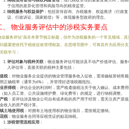
于信用的差异化管理和风险导向的精准监管。
纳税服务与权益保护
：包括宣传咨询、办税服务、权益救济（行政复
议、行政诉讼、国家赔偿）等，体现服务型政府的理念。
二、 物业服务评估中的涉税实务要点
物业服务评估”虽非本章节独立标题，但作为涉税服务的一个常见领域，其
问题紧密依托于税收征收管理框架。在思维导图中，可将其作为应用分支
关联学习：
评估对象与税种关联
：物业服务评估可能涉及不动产价值评估、服务
入评估等，直接关联的税种主要包括：
值税
：对物业服务企业提供的物业管理服务收入征收，需准确核算销售额
用正确税率（通常为6%），并管理好进项税额抵扣。
业所得税
：评估企业的利润时，需严格遵循税法关于收入确认、成本费用
（如人员工资、公共设施维护费、绿化费等）的规定，进行纳税调整。
产税
：若评估涉及物业公司自有或承租的房产用于经营，需关注房产原值
金收入的房产税计算。
镇土地使用税
：对拥有土地使用权的物业项目，需按规定缴纳。
花税
：物业服务合同等应税凭证的贴花纳税。
涉税管理流程应用
：