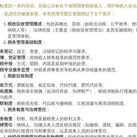
检查的一系列活动。其核心目标在于保障国家税收收入，维护纳税人合法
，促进经济健康发展。本章思维导图主要围绕以下主干展开：
税收征收管理概述
：包括其概念、原则（如依法治税、公平效率、便
纳税人等）、法律依据（主要是《税收征收管理法》及其实施细则）
及管理体制。
税务管理基础制度
：
务登记
：设立、变更、注销登记的程序与要求。
簿、凭证管理
：对纳税人财务核算的规范性要求。
税申报
：方式、期限、内容及延期申报的处理。
税专业服务监管
：对税务师事务所等机构从事涉税服务的规范。
税款征收制度
：
收方式
：查账征收、核定征收、代扣代缴、委托代征等。
收措施
：税收保全措施（如冻结存款、扣押财产）、税收强制执行措施的
与程序。
联制度
：税收优先权、代位权与撤销权、欠税清缴与离境清税制度。
税务检查与法律责任
：
务检查
：职权、程序及被检查人的权利义务。
律责任
：纳税人、扣缴义务人违反税法规定（如偷税、逃税、骗税、抗税
应承担的行政责任与刑事责任，以及税务人员的法律责任。
纳税信用管理与税收风险管理
：现代税收管理的重要发展方向，强调