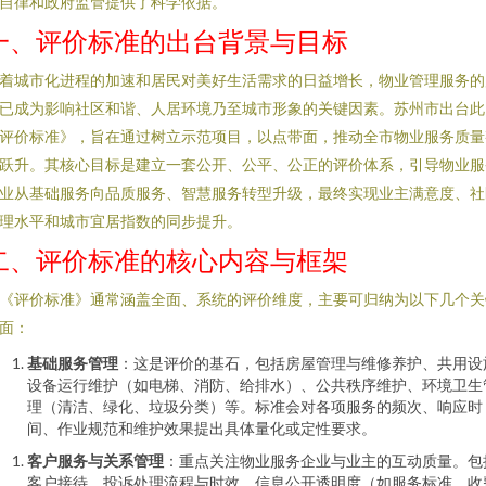
自律和政府监管提供了科学依据。
一、评价标准的出台背景与目标
着城市化进程的加速和居民对美好生活需求的日益增长，物业管理服务的
已成为影响社区和谐、人居环境乃至城市形象的关键因素。苏州市出台此
评价标准》，旨在通过树立示范项目，以点带面，推动全市物业服务质量
跃升。其核心目标是建立一套公开、公平、公正的评价体系，引导物业服
业从基础服务向品质服务、智慧服务转型升级，最终实现业主满意度、社
理水平和城市宜居指数的同步提升。
二、评价标准的核心内容与框架
《评价标准》通常涵盖全面、系统的评价维度，主要可归纳为以下几个关
面：
基础服务管理
：这是评价的基石，包括房屋管理与维修养护、共用设
设备运行维护（如电梯、消防、给排水）、公共秩序维护、环境卫生
理（清洁、绿化、垃圾分类）等。标准会对各项服务的频次、响应时
间、作业规范和维护效果提出具体量化或定性要求。
客户服务与关系管理
：重点关注物业服务企业与业主的互动质量。包
客户接待、投诉处理流程与时效、信息公开透明度（如服务标准、收