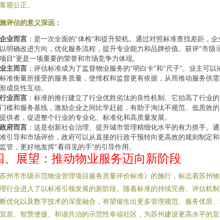
客观公正。
施评估的意义深远：
企业而言
：是一次全面的“体检”和提升契机。通过对照标准查找差距，企
以明确改进方向，优化服务流程，提升专业能力和品牌价值。获评“市级
项目”更是一项重要的荣誉和市场竞争力体现。
业主而言
：评估标准成为了监督物业服务的“明白卡”和“尺子”。业主可以
标准衡量所接受的服务质量，使维权和监督更有依据，从而推动服务供需
形成良性互动。
行业而言
：标准的推行建立了行业优胜劣汰的良性机制。它抬高了行业的
门槛和服务基线，激励企业之间比学赶超，有助于淘汰不规范、低质效的
提供者，促进整个行业的专业化、标准化和高质量发展。
政府而言
：这是创新社会治理、提升城市管理精细化水平的有力抓手。通
准引导和市场评价，政府可以从直接的行政干预转向更高效的规则制定和
监管，更好地发挥“看得见的手”的引导作用。
四、展望：推动物业服务迈向新阶段
苏州市市级示范物业管理项目服务质量评价标准》的施行，标志着苏州物
理行业进入了以标准引领发展的新阶段。随着标准的持续完善、评估机制
断优化以及数字技术的深度融合，有望催生出更多管理规范、服务优质、
宜居、智慧便捷、和谐共治的示范性幸福社区，为苏州建设更高水平的宜