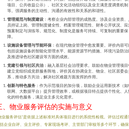
项目、公共收益公示）、社区文化活动组织以及业主满意度调查机制
等。强调服务的主动性、沟通的有效性和关系的和谐性。
管理规范与制度建设
：考察企业内部管理的成熟度。涉及企业资质、
员持证上岗、管理制度健全性、档案管理规范性、财务公开状况、应
预案制定与演练等。规范化、制度化是服务可持续、可复制的重要保
障。
设施设备管理与节能环保
：在现代物业管理中愈发重要。评价内容可
包括设施设备的智能化管理水平、能源资源节约措施、环境污染防治
及推进绿色社区建设等方面的成效。
党建引领与社区共治
：融入基层社会治理要求。鼓励在物业管理项目
建立党组织或党群服务阵地，评价其在协调业主、物业、社区居委会
系，推动多方共治，解决社区难题方面发挥的作用。
创新与特色服务
：作为示范项目的加分项，鼓励企业运用新技术（如
联网、大数据平台）提升管理效率，或根据项目特点提供个性化、人
化的特色服务，满足业主多元化需求。
三、物业服务评估的实施与意义
物业服务评估”是依据上述标准对具体项目进行的系统性检视。评估过程通
括企业自评、业主评价、专家现场考评、主管部门审核等多个环节，确保