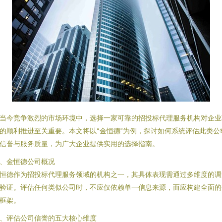
当今竞争激烈的市场环境中，选择一家可靠的招投标代理服务机构对企业
的顺利推进至关重要。本文将以“金恒德”为例，探讨如何系统评估此类公
信誉与服务质量，为广大企业提供实用的选择指南。
、金恒德公司概况
恒德作为招投标代理服务领域的机构之一，其具体表现需通过多维度的调
验证。评估任何类似公司时，不应仅依赖单一信息来源，而应构建全面的
框架。
、评估公司信誉的五大核心维度